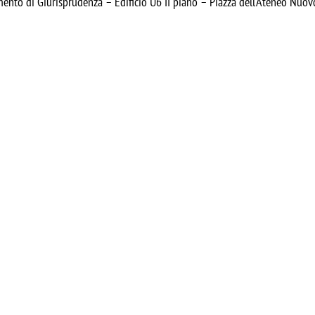
mento di Giurisprudenza – Edificio U6 II piano – Piazza dell’Ateneo Nuo