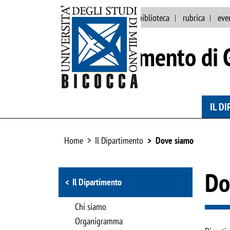
ateneo
persone
biblioteca
rubrica
eve
Dipartimento di 
IL D
Home
Il Dipartimento
Dove siamo
Browse the section
Do
Il Dipartimento
Chi siamo
Organigramma