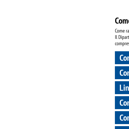
Come
Come rag
Il Dipar
compresa
Con
Con
Lin
Con
Con