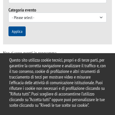
Categoria evento
Applica
Non ci sono eventi in programma
Questo sito utilizza cookie tecnici, propri e di terze parti, per
garantire la corretta navigazione e analizzare il traffico e, con
il tuo consenso, cookie di profilazione e altri strumenti di
tracciamento di terzi per mostrare video e misurare
© 2025 Università degli Studi di Milano-Bicocca
l'efficacia delle attività di comunicazione istituzionale. Puoi
Piazza dell'Ateneo Nuovo, 1 - 20126, Milano
rifiutare i cookie non necessari e di profilazione cliccando su
Casella PEC:
ateneo.bicocca@pec.unimib.it
“Rifiuta tutti”. Puoi scegliere di acconsentirne l’utilizzo
P.I. 12621570154 |
cliccando su “Accetta tutti” oppure puoi personalizzare le tue
redazioneweb.giurisprudenza@unimib.it
scelte cliccando su “Rivedi le tue scelte sui cookie”.