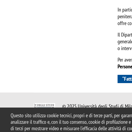
In parti
peniten
offre co
Il Dipa
generale
o interv
Per aver
Person
“Fatt
© 2025 Università degli Studi di Mil
Piazza dell'Ateneo Nuovo, 1 - 20126,
Questo sito utilizza cookie tecnici, propri e di terze parti, per gara
Casella PEC:
ateneo.bicocca@pec.uni
analizzare il traffico e, con il tuo consenso, cookie di profilazione 
P.I. 12621570154 |
redazioneweb.gi
di terzi per mostrare video e misurare l'efficacia delle attività di 