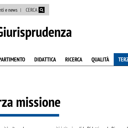
Salta al contenuto principale
nti e news
CERCA
Giurisprudenza
IPARTIMENTO
DIDATTICA
RICERCA
QUALITÀ
TER
rza missione