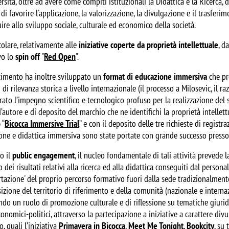
rsità, oltre ad avere come compiti istituzionali la Didattica e la Ricerca,
di favorire l'applicazione, la valorizzazione, la divulgazione e il trasferi
ire allo sviluppo sociale, culturale ed economico della società.
colare, relativamente alle
iniziative coperte da proprietà intellettuale
, d
vo lo
spin off
"
Red Open
".
rtimento ha inoltre sviluppato un
format di educazione immersiva
che pre
 di rilevanza storica a livello internazionale (il processo a Milosevic, il r
ato l’impegno scientifico e tecnologico profuso per la realizzazione del su
d’autore e di deposito del marchio che ne identifichi la proprietà intellet
o
“
Bicocca Immersive Trial
” e con il deposito delle tre richieste di regist
one e didattica immersiva sono state portate con grande successo presso s
o il
public engagement
, il nucleo fondamentale di tali attività prevede l
 dei risultati relativi alla ricerca ed alla didattica conseguiti dal pers
rtazione' del proprio percorso formativo fuori dalla sede tradizionalment
izione del territorio di riferimento e della comunità (nazionale e internazi
do un ruolo di promozione culturale e di riflessione su tematiche giurid
onomici-politici, attraverso la partecipazione a iniziative a carattere divul
io, quali l’iniziativa
Primavera in Bicocca
,
Meet Me Tonight
,
Bookcity
, su 