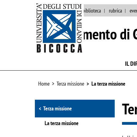
ateneo
persone
biblioteca
rubrica
eve
Dipartimento di 
IL D
Home
Terza missione
La terza missione
Browse the section
Te
Terza missione
La terza missione