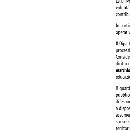
Le Unive
volontà 
contribu
In parti
operati
Il Dipa
processi
Consider
diritto 
marchi
educazi
Riguard
pubblico
di 'espo
a dispos
assumen
socio-ec
territor