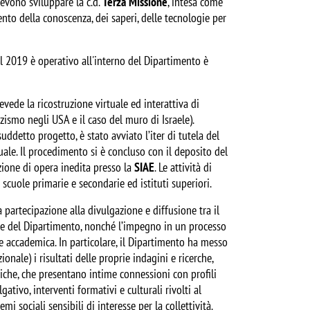
 devono sviluppare la c.d.
Terza Missione
, intesa come
mento della conoscenza, dei saperi, delle tecnologie per
al 2019 è operativo all'interno del Dipartimento è
vede la ricostruzione virtuale ed interattiva di
azzismo negli USA e il caso del muro di Israele).
ddetto progetto, è stato avviato l’iter di tutela del
tuale. Il procedimento si è concluso con il deposito del
razione di opera inedita presso la
SIAE
. Le attività di
cuole primarie e secondarie ed istituti superiori.
a partecipazione alla divulgazione e diffusione tra il
onale del Dipartimento, nonché l’impegno in un processo
e accademica. In particolare, il Dipartimento ha messo
onale) i risultati delle proprie indagini e ricerche,
iche, che presentano intime connessioni con profili
gativo, interventi formativi e culturali rivolti al
temi sociali sensibili di interesse per la collettività.