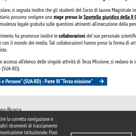
colare, si segnala inoltre che gli studenti del Corso di laurea Magistrale 
ziario possono svolgere uno
stage presso lo
Sportello giuridico della II
nsulenza legale gratuita sulle questioni attinenti all'esecuzione della pen
rtimento ha promosso inoltre le
collaborazioni
del suo personale scientif
 con il mondo dei media. Tali collaborazioni hanno preso la forma di artic
iste.
e accesso all’elenco delle singole attività di Terza Missione, si vedano l
e
(SUA-RD).
i e Persone” (SUA-RD) - Parte III “Terza missione”
ano-Bicocca
 Milano
ntire la corretta navigazione e
mib.it
e altri strumenti di tracciamento
urisprudenza@unimib.it
comunicazione istituzionale. Puoi