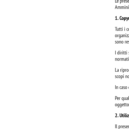
Le pres
Amminis
1. Copy
Tutti i 
organizz
sono res
I diritt
normativ
La ripro
scopi n
In caso 
Per qual
oggetto 
2. Utili
Il prese