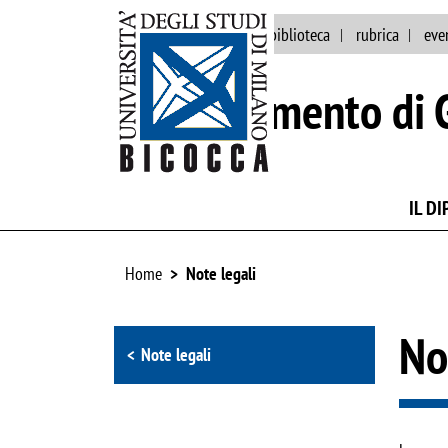
ateneo
persone
biblioteca
rubrica
eve
Dipartimento di 
IL D
Home
Note legali
Browse the section
No
Note legali