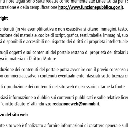
enti note legali sono state redatte conformemente alle Linee Guida per i 
trazione e della semplificazione
http://www.funzionepubblica.gov.it
.
right
contenuti (in via esemplificativa e non esaustiva si citano immagini, testo, 
azione del materiale, codice di script, grafica, testi, tabelle, immagini, s
i disponibili e accessibili nel rispetto dei diritti di proprietà intellettuale 
i sugli oggetti e sui contenuti del portale restano di proprietà dei titolari
a in materia di Diritto d’Autore.
duzione dei contenuti del portale potrà avvenire con il previo consenso dei
on commerciali, salvo i contenuti eventualmente rilasciati sotto licenza 
di riproduzione dei contenuti del sito web è necessario citarne la fonte.
siasi informazione o dubbio sui contenuti pubblicati e sulle relative licen
"diritto d'autore" all'indirizzo
redazioneweb@unimib.it
.
zzo del sito web
nte sito web è finalizzato a fornire informazioni di carattere generale sull