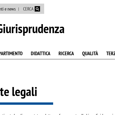
Salta al contenuto principale
nti e news
CERCA
Giurisprudenza
IPARTIMENTO
DIDATTICA
RICERCA
QUALITÀ
TER
te legali