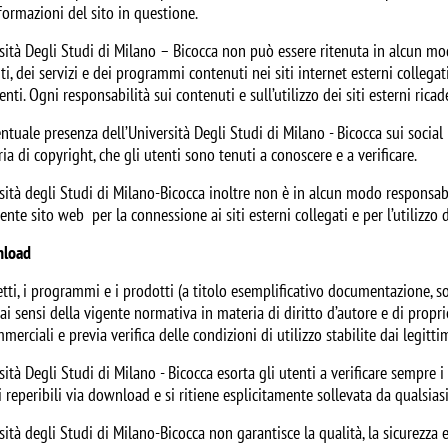
formazioni del sito in questione.
rsità Degli Studi di Milano – Bicocca non può essere ritenuta in alcun m
i, dei servizi e dei programmi contenuti nei siti internet esterni collegati
enti. Ogni responsabilità sui contenuti e sull’utilizzo dei siti esterni ricad
entuale presenza dell’Università Degli Studi di Milano - Bicocca sui social 
ia di copyright, che gli utenti sono tenuti a conoscere e a verificare.
sità degli Studi di Milano-Bicocca inoltre non è in alcun modo responsabile
ente sito web per la connessione ai siti esterni collegati e per l’utilizzo de
nload
tti, i programmi e i prodotti (a titolo esemplificativo documentazione, s
 ai sensi della vigente normativa in materia di diritto d’autore e di propr
erciali e previa verifica delle condizioni di utilizzo stabilite dai legittimi
sità Degli Studi di Milano - Bicocca esorta gli utenti a verificare sempre i
 reperibili via download e si ritiene esplicitamente sollevata da qualsias
sità degli Studi di Milano-Bicocca non garantisce la qualità, la sicurezza