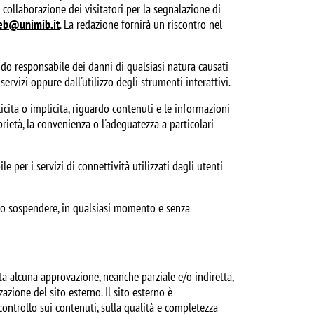
a collaborazione dei visitatori per la segnalazione di
eb@unimib.it
. La redazione fornirà un riscontro nel
odo responsabile dei danni di qualsiasi natura causati
ervizi oppure dall'utilizzo degli strumenti interattivi.
licita o implicita, riguardo contenuti e le informazioni
roprietà, la convenienza o l'adeguatezza a particolari
 per i servizi di connettività utilizzati dagli utenti
ire o sospendere, in qualsiasi momento e senza
ta alcuna approvazione, neanche parziale e/o indiretta,
zazione del sito esterno. Il sito esterno è
ntrollo sui contenuti, sulla qualità e completezza