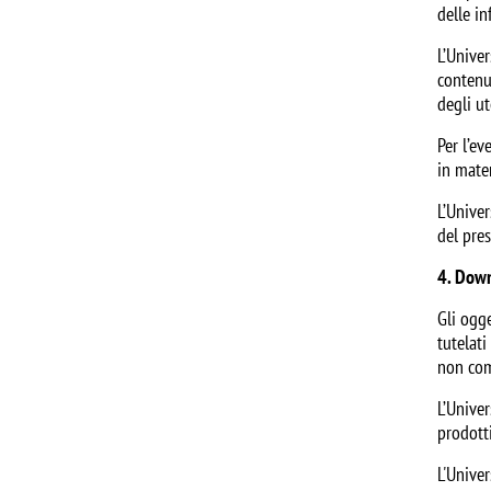
delle in
L’Unive
contenut
degli ut
Per l’ev
in mater
L’Univer
del pres
4. Dow
Gli ogge
tutelati
non comm
L’Univer
prodotti
L'Univer