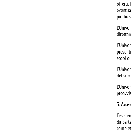
offerti.
eventual
più bre
L'Univer
direttam
L’Univer
presenti
scopi o 
L’Univer
del sito
L’Univer
preavvis
3. Acces
L'esiste
da parte
complet