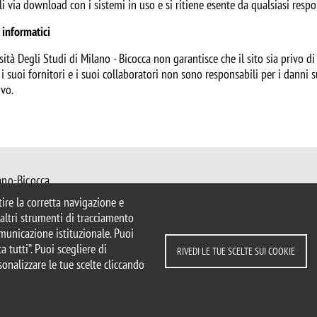
li via download con i sistemi in uso e si ritiene esente da qualsiasi respo
 informatici
sità Degli Studi di Milano - Bicocca non garantisce che il sito sia privo di 
 i suoi fornitori e i suoi collaboratori non sono responsabili per i danni s
ivo.
ano-Bicocca
 Milano
ntire la corretta navigazione e
mib.it
e altri strumenti di tracciamento
urisprudenza@unimib.it
comunicazione istituzionale. Puoi
a tutti”. Puoi scegliere di
RIVEDI LE TUE SCELTE SUI COOKIE
sonalizzare le tue scelte cliccando
parente
Dichiarazione di accessibilità
ui cookie