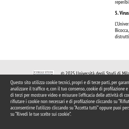
reperibi
5. Virus
L’Univer
Bicocca,
distrutt
© 2025 Università degli Studi di Mil
Piazza dell'Ateneo Nuovo, 1 - 20126,
Questo sito utilizza cookie tecnici, propri e di terze parti, per gara
Casella PEC:
ateneo.bicocca@pec.uni
analizzare il traffico e, con il tuo consenso, cookie di profilazione 
P.I. 12621570154 |
redazioneweb.gi
di terzi per mostrare video e misurare l'efficacia delle attività di 
rifiutare i cookie non necessari e di profilazione cliccando su “Rifiut
acconsentirne l’utilizzo cliccando su “Accetta tutti” oppure puoi per
Note legali
Privacy e cookie policy
Amministrazione tras
su “Rivedi le tue scelte sui cookie”.
Accessibilità
Statistiche di accesso
Rivedi le tue scelte s