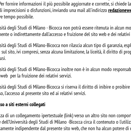
 Per fornire informazioni il più possibile aggiornate e corrette, si chiede l
i imprecisioni o disfunzioni, inviando una mail all'indirizzo
redazionew
ve tempo possibile.
sità degli Studi di Milano - Bicocca non potrà essere ritenuta in alcun m
ente o indirettamente dall'accesso e fruizione del sito web e dei relativi s
sità degli Studi di Milano-Bicocca non rilascia alcun tipo di garanzia, esp
 sul sito, ivi compresi, senza alcuna limitazione, la liceità, il diritto di p
usi.
sità degli Studi di Milano-Bicocca inoltre non è in alcun modo responsabile
 web per la fruizione dei relativi servizi.
sità degli Studi di Milano-Bicocca si riserva il diritto di inibire o proib
o, l'accesso al presente sito ed ai relativi servizi.
so a siti esterni collegati
nza di un collegamento ipertestuale (link) verso un altro sito non compor
 dell’Università degli Studi di Milano -Bicocca circa il contenuto o l'utiliz
amente indipendente dal presente sito web, che non ha alcun potere di co