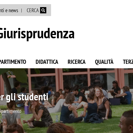
Salta al contenuto principale
nti e news
CERCA
Giurisprudenza
IPARTIMENTO
DIDATTICA
RICERCA
QUALITÀ
TER
à
à