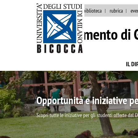
ateneo
persone
biblioteca
rubrica
eve
Dipartimento di 
IL D
Osservatorio sull'Universit
L'Osservatorio: un nuovo punto di vista sull'Universit