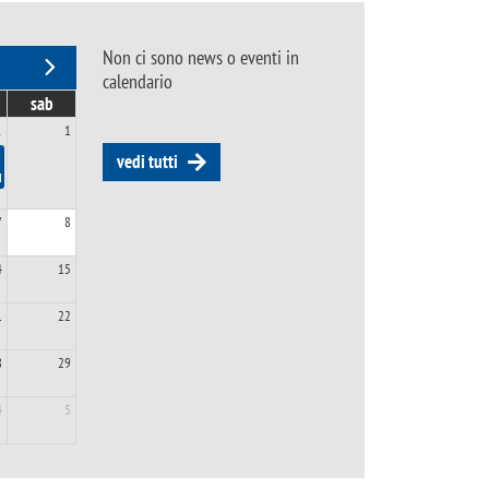
Non ci sono news o eventi in
calendario
sab
1
1
vedi tutti
r la selezione PAX Moot Court Competition 2027
7
8
4
15
1
22
8
29
4
5