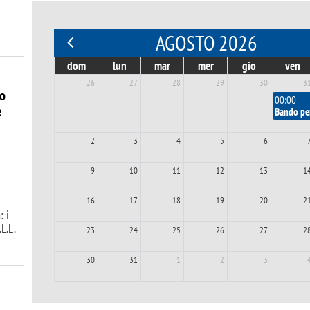
AGOSTO 2026
dom
lun
mar
mer
gio
ven
26
27
28
29
30
3
zo
00:00
e
Bando pe
2
3
4
5
6
9
10
11
12
13
1
16
17
18
19
20
2
: i
L.E.
23
24
25
26
27
2
30
31
1
2
3