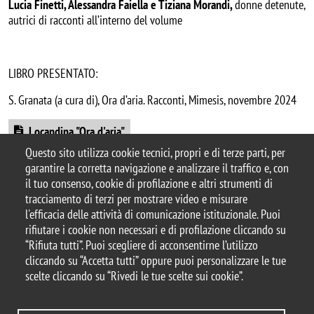
Lucia Finetti, Alessandra Faiella e Tiziana Morandi,
donne detenute,
autrici di racconti all’interno del volume
LIBRO PRESENTATO:
S. Granata (a cura di), Ora d’aria. Racconti, Mimesis, novembre 2024
Document
Locandina "Ora d'aria"
Questo sito utilizza cookie tecnici, propri e di terze parti, per
garantire la corretta navigazione e analizzare il traffico e, con
il tuo consenso, cookie di profilazione e altri strumenti di
tracciamento di terzi per mostrare video e misurare
© 2025 Università degli Studi di Milano-Bicocca
l'efficacia delle attività di comunicazione istituzionale. Puoi
Piazza dell'Ateneo Nuovo, 1 - 20126, Milano
rifiutare i cookie non necessari e di profilazione cliccando su
Casella PEC:
ateneo.bicocca@pec.unimib.it
“Rifiuta tutti”. Puoi scegliere di acconsentirne l’utilizzo
P.I. 12621570154 |
cliccando su “Accetta tutti” oppure puoi personalizzare le tue
redazioneweb.giurisprudenza@unimib.it
scelte cliccando su “Rivedi le tue scelte sui cookie”.