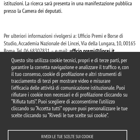
istituzioni. La ricerca sarà presenta in una manifestazione pubblica
presso la Camera dei deputati
.
Per ulteriori informazioni rivolgersi a: Ufficio Premi e Borse di
Studio, Accademia Nazionale dei Lincei, Via della Lungara, 10, 00165
Roma, Tel. 06.68307831 – e-mail:
ufficio.premi@lincei.it
.
Questo sito utilizza cookie tecnici, propri e di terze parti, per
garantire la corretta navigazione e analizzare il traffico e, con
il tuo consenso, cookie di profilazione e altri strumenti di
tracciamento di terzi per mostrare video e misurare
© 2025 Università degli Studi di Milano-Bicocca
l'efficacia delle attività di comunicazione istituzionale. Puoi
Piazza dell'Ateneo Nuovo, 1 - 20126, Milano
rifiutare i cookie non necessari e di profilazione cliccando su
Casella PEC:
ateneo.bicocca@pec.unimib.it
“Rifiuta tutti”. Puoi scegliere di acconsentirne l’utilizzo
P.I. 12621570154 |
cliccando su “Accetta tutti” oppure puoi personalizzare le tue
redazioneweb.giurisprudenza@unimib.it
scelte cliccando su “Rivedi le tue scelte sui cookie”.
RIVEDI LE TUE SCELTE SUI COOKIE