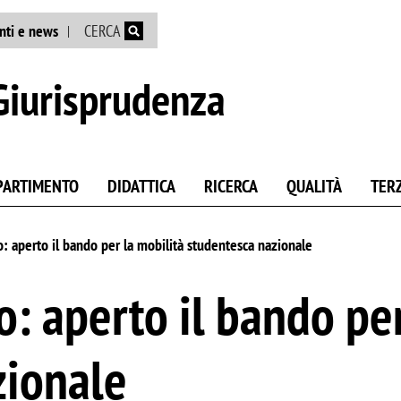
Salta al contenuto principale
nti e news
CERCA
Giurisprudenza
IPARTIMENTO
DIDATTICA
RICERCA
QUALITÀ
TER
o: aperto il bando per la mobilità studentesca nazionale
o: aperto il bando per
zionale