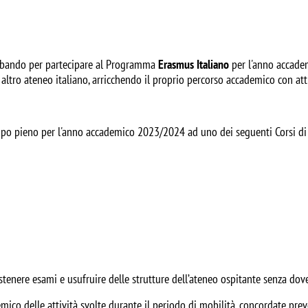
il bando per partecipare al Programma
Erasmus Italiano
per l'anno accade
altro ateneo italiano, arricchendo il proprio percorso accademico con attiv
 tempo pieno per l'anno accademico 2023/2024 ad uno dei seguenti Corsi di 
ostenere esami e usufruire delle strutture dell’ateneo ospitante senza dov
co delle attività svolte durante il periodo di mobilità, concordate prev