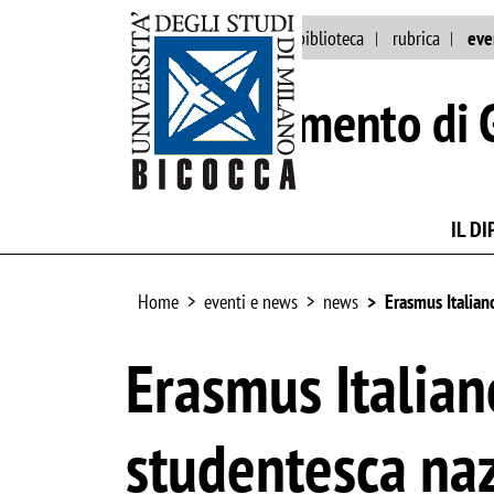
ateneo
persone
biblioteca
rubrica
eve
Dipartimento di 
IL D
Home
eventi e news
news
Erasmus Italian
Erasmus Italian
studentesca na