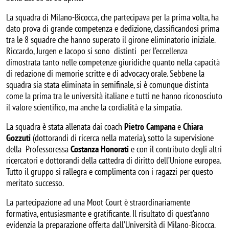
La squadra di Milano-Bicocca, che partecipava per la prima volta, ha
dato prova di grande competenza e dedizione, classificandosi prima
tra le 8 squadre che hanno superato il girone eliminatorio iniziale.
Riccardo, Jurgen e Jacopo si sono distinti per l’eccellenza
dimostrata tanto nelle competenze giuridiche quanto nella capacità
di redazione di memorie scritte e di advocacy orale. Sebbene la
squadra sia stata eliminata in semifinale, si è comunque distinta
come la prima tra le università italiane e tutti ne hanno riconosciuto
il valore scientifico, ma anche la cordialità e la simpatia.
La squadra è stata allenata dai coach
Pietro Campana
e
Chiara
Gozzuti
(dottorandi di ricerca nella materia), sotto la supervisione
della
Professoressa
Costanza Honorati
e con il contributo degli altri
ricercatori e dottorandi della cattedra di diritto dell’Unione europea.
Tutto il gruppo si rallegra e complimenta con i ragazzi per questo
meritato successo.
La partecipazione ad una Moot Court è straordinariamente
formativa, entusiasmante e gratificante. Il risultato di quest’anno
evidenzia la preparazione offerta dall’Università di Milano-Bicocca.