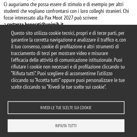
Ci auguriamo che possa essere di stimolo e di esempio per altri
studenti che vogliano confrontarsi con i loro colleghi stranieri. Chi
fosse interessato alla Pax Moot 2027 può scrivere
a
costanza.honorati@unimib.it
Questo sito utilizza cookie tecnici, propri e di terze parti, per
garantire la corretta navigazione e analizzare il traffico e, con
il tuo consenso, cookie di profilazione e altri strumenti di
tracciamento di terzi per mostrare video e misurare
© 2025 Università degli Studi di Milano-Bicocca
l'efficacia delle attività di comunicazione istituzionale. Puoi
Piazza dell'Ateneo Nuovo, 1 - 20126, Milano
rifiutare i cookie non necessari e di profilazione cliccando su
Casella PEC:
ateneo.bicocca@pec.unimib.it
“Rifiuta tutti”. Puoi scegliere di acconsentirne l’utilizzo
P.I. 12621570154 |
cliccando su “Accetta tutti” oppure puoi personalizzare le tue
redazioneweb.giurisprudenza@unimib.it
scelte cliccando su “Rivedi le tue scelte sui cookie”.
RIVEDI LE TUE SCELTE SUI COOKIE
Note legali
Privacy e cookie policy
Amministrazione trasparente
Dichiarazione di accessibilità
Accessibilità
Statistiche di accesso
RIFIUTA TUTTI
Rivedi le tue scelte sui cookie