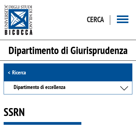
Salta al contenuto principale
CERCA
Dipartimento di Giurisprudenza
Browse the section
Ricerca
Dipartimento di eccellenza
SSRN