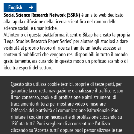
English
Social Science Research Network (SSRN)
è un sito web dedicato
alla rapida diffusione della ricerca scientifica nel campo delle
scienze sociali e umanistiche.
All’interno di questa piattaforma, il centro BiLap ha creato la propria
“Legal Studies Research Paper Series” per aiutare gli studiosi a dare
visibilità al proprio lavoro di ricerca tramite un facile accesso ai
contenuti pubblicati che vengono resi disponibili in tutto il mondo
gratuitamente, assicurando in questo modo un proficuo scambio di
idee tra esperti del settore.
SSRN-Bicocca
Questo sito utilizza cookie tecnici, propri e di terze parti, per
garantire la corretta navigazione e analizzare il traffico e, con
il tuo consenso, cookie di profilazione e altri strumenti di
tracciamento di terzi per mostrare video e misurare
© 2025 Università degli Studi di Milano-Bicocca
l'efficacia delle attività di comunicazione istituzionale. Puoi
Piazza dell'Ateneo Nuovo, 1 - 20126, Milano
rifiutare i cookie non necessari e di profilazione cliccando su
Casella PEC:
ateneo.bicocca@pec.unimib.it
“Rifiuta tutti”. Puoi scegliere di acconsentirne l’utilizzo
P.I. 12621570154 |
cliccando su “Accetta tutti” oppure puoi personalizzare le tue
redazioneweb.giurisprudenza@unimib.it